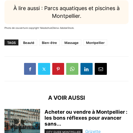
À lire aussi : Parcs aquatiques et piscines à
Montpellier.
Photo de couverture copyright YakobchukOlena-AdobeStock.
TAGS
Beauté
Bien-être
Massage
Montpellier
A VOIR AUSSI
Acheter ou vendre à Montpellier :
les bons réflexes pour avancer
sans...
Grizette
CITY GUIDE MONTPELLIER