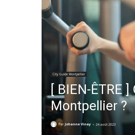
City Guide Montpellier
[ BIEN-ÊTRE ] 
Montpellier ?
-
Par
Johanne Vinay
24 août 2023