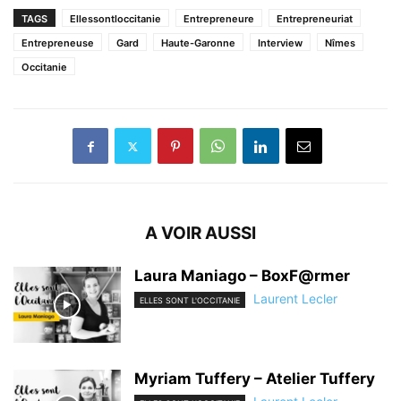
TAGS
Ellessontloccitanie
Entrepreneure
Entrepreneuriat
Entrepreneuse
Gard
Haute-Garonne
Interview
Nîmes
Occitanie
A VOIR AUSSI
Laura Maniago – BoxF@rmer
Laurent Lecler
ELLES SONT L'OCCITANIE
Myriam Tuffery – Atelier Tuffery