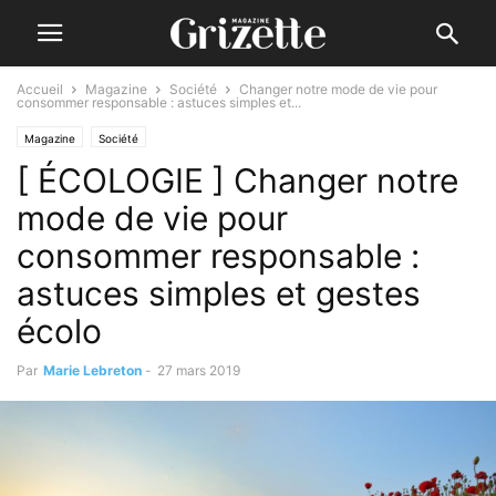
Accueil
Magazine
Société
Changer notre mode de vie pour
consommer responsable : astuces simples et...
Magazine
Société
[ ÉCOLOGIE ] Changer notre
mode de vie pour
consommer responsable :
astuces simples et gestes
écolo
Par
Marie Lebreton
-
27 mars 2019