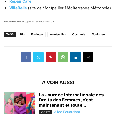
Repair Café
VilleBelle
(site de Montpellier Méditerranée Métropole)
Photo de couverture copyright Laurentiu-Iordache.
TAGS
Bio
Écologie
Montpellier
Occitanie
Toulouse
A VOIR AUSSI
La Journée Internationale des
Droits des Femmes, c’est
maintenant et toute...
Alice Feuardant
SOCIÉTÉ