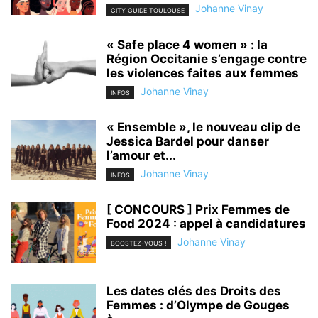
Johanne Vinay
CITY GUIDE TOULOUSE
« Safe place 4 women » : la
Région Occitanie s’engage contre
les violences faites aux femmes
Johanne Vinay
INFOS
« Ensemble », le nouveau clip de
Jessica Bardel pour danser
l’amour et...
Johanne Vinay
INFOS
[ CONCOURS ] Prix Femmes de
Food 2024 : appel à candidatures
Johanne Vinay
BOOSTEZ-VOUS !
Les dates clés des Droits des
Femmes : d’Olympe de Gouges