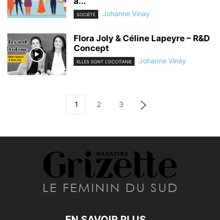
à...
Johanne Vinay
SOCIÉTÉ
Flora Joly & Céline Lapeyre – R&D
Concept
Johanne Vinay
ELLES SONT L'OCCITANIE
1
2
3
EN SAVOIR PLUS...