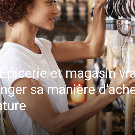
Épicerie et magasin vr
anger sa manière d’ache
ature