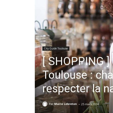
City Guide Toulouse
[ SHOPPING ] 
Toulouse : ch
respecter la n
-
Par
Marie Lebreton
25 mars 2024