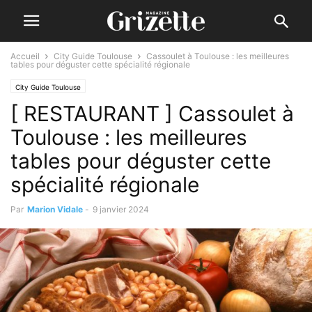
Accueil
City Guide Toulouse
Cassoulet à Toulouse : les meilleures
tables pour déguster cette spécialité régionale
City Guide Toulouse
[ RESTAURANT ] Cassoulet à
Toulouse : les meilleures
tables pour déguster cette
spécialité régionale
Par
Marion Vidale
-
9 janvier 2024