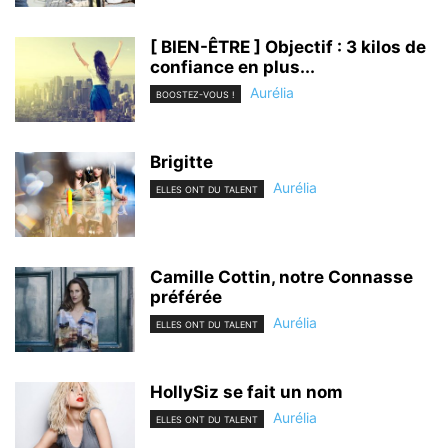
[ BIEN-ÊTRE ] Objectif : 3 kilos de
confiance en plus...
Aurélia
BOOSTEZ-VOUS !
Brigitte
Aurélia
ELLES ONT DU TALENT
Camille Cottin, notre Connasse
préférée
Aurélia
ELLES ONT DU TALENT
HollySiz se fait un nom
Aurélia
ELLES ONT DU TALENT