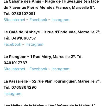
La Cabane des Amis – Plage de l’Huveaune (en face
e
du 7 avenue Pierre Mendès France), Marseille 8
.
Tél. 0788107051
Site internet
–
Facebook
–
Instagram
e
Le Café de l’Abbaye – 3 rue d’Endoume, Marseille 7
.
Tél. 0491668757
Facebook
–
Instagram
e
Le Plongeon – 1 Rue Méry, Marseille
2
. Tél.
0491917737
Site internet
–
Facebook
–
Instagram
e
La Passarelle – 52 rue Plan Fourmiguier, Marseille 7
.
Tél. 0765864290
Instagram
Les Halles de la Major – Les Voûtes de la Major, 12,