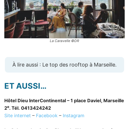
La Caravelle ©DR
À lire aussi : Le top des rooftop à Marseille.
ET AUSSI…
Hôtel Dieu InterContinental – 1 place Daviel, Marseille
e
2
. Tél. 0413424242
Site internet
–
Facebook
–
Instagram