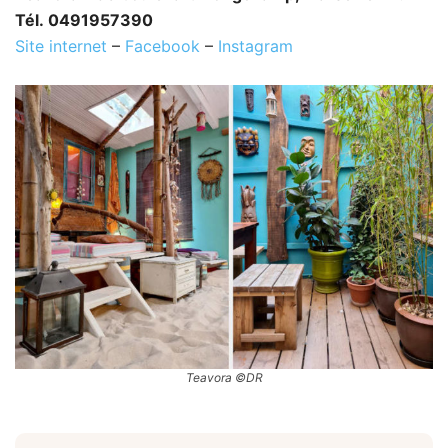
Tél. 0491957390
Site internet
–
Facebook
–
Instagram
Teavora ©DR