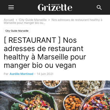
Accueil
City Guide Marseille
Nos adresses de restaurant healthy à
Marseille pour manger bio ou...
City Guide Marseille
[ RESTAURANT ] Nos
adresses de restaurant
healthy à Marseille pour
manger bio ou vegan
Par
Aurélie Martinod
-
14 juin 2021