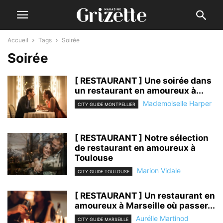
Accueil
Tags
Soirée
Soirée
[ RESTAURANT ] Une soirée dans
un restaurant en amoureux à...
Mademoiselle Harper
CITY GUIDE MONTPELLIER
[ RESTAURANT ] Notre sélection
de restaurant en amoureux à
Toulouse
Marion Vidale
CITY GUIDE TOULOUSE
[ RESTAURANT ] Un restaurant en
amoureux à Marseille où passer...
Aurélie Martinod
CITY GUIDE MARSEILLE