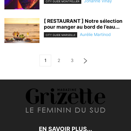
Johanne Vinay
CITY GUIDE MONTPELLIER
[ RESTAURANT ] Notre sélection
pour manger au bord de l’eau...
Aurélie Martinod
CITY GUIDE MARSEILLE
1
2
3
EN SAVOIR PLUS...