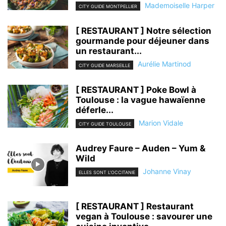
Mademoiselle Harper
CITY GUIDE MONTPELLIER
[ RESTAURANT ] Notre sélection
gourmande pour déjeuner dans
un restaurant...
Aurélie Martinod
CITY GUIDE MARSEILLE
[ RESTAURANT ] Poke Bowl à
Toulouse : la vague hawaïenne
déferle...
Marion Vidale
CITY GUIDE TOULOUSE
Audrey Faure – Auden – Yum &
Wild
Johanne Vinay
ELLES SONT L'OCCITANIE
[ RESTAURANT ] Restaurant
vegan à Toulouse : savourer une