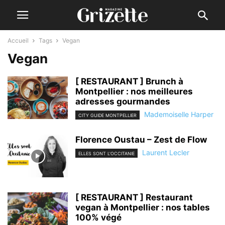
Accueil
Tags
Vegan
Vegan
[ RESTAURANT ] Brunch à
Montpellier : nos meilleures
adresses gourmandes
Mademoiselle Harper
CITY GUIDE MONTPELLIER
Florence Oustau – Zest de Flow
Laurent Lecler
ELLES SONT L'OCCITANIE
[ RESTAURANT ] Restaurant
vegan à Montpellier : nos tables
100% végé