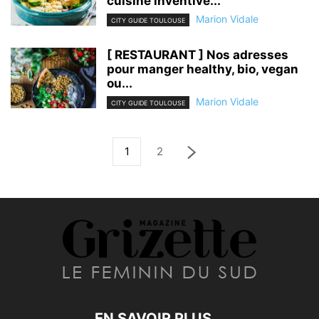
cuisine inventive...
Marion Vidale
CITY GUIDE TOULOUSE
[ RESTAURANT ] Nos adresses
pour manger healthy, bio, vegan
ou...
Marion Vidale
CITY GUIDE TOULOUSE
1
2
EN SAVOIR PLUS...