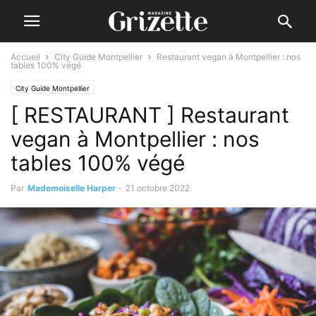
Accueil
City Guide Montpellier
Restaurant vegan à Montpellier : nos
tables 100% végé
City Guide Montpellier
[ RESTAURANT ] Restaurant
vegan à Montpellier : nos
tables 100% végé
Par
Mademoiselle Harper
-
21 octobre 2022