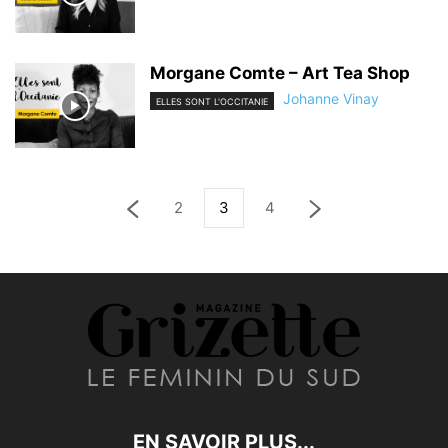
Morgane Comte – Art Tea Shop
Johanne Vinay
ELLES SONT L'OCCITANIE
2
3
4
EN SAVOIR PLUS...