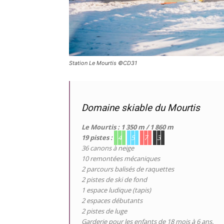
Station Le Mourtis ©CD31
Domaine skiable du Mourtis
Le Mourtis : 1 350 m / 1 860 m
19 pistes :
4
5
7
3
36 canons à neige
10 remontées mécaniques
2 parcours balisés de raquettes
2 pistes de ski de fond
1 espace ludique (tapis)
2 espaces débutants
2 pistes de luge
Garderie pour les enfants de 18 mois à 6 ans.