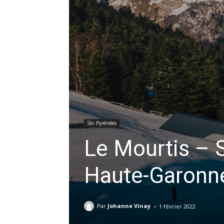
Ski Pyrénées
Le Mourtis – S
Haute-Garonne
-
Par
Johanne Vinay
1 février 2022