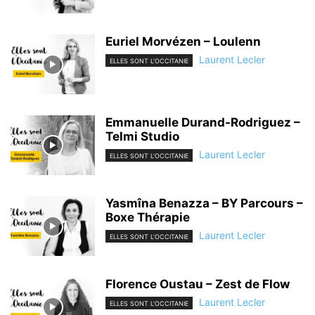
Euriel Morvézen – Loulenn
Laurent Lecler
ELLES SONT L'OCCITANIE
Emmanuelle Durand-Rodriguez –
Telmi Studio
Laurent Lecler
ELLES SONT L'OCCITANIE
Yasmîna Benazza – BY Parcours –
Boxe Thérapie
Laurent Lecler
ELLES SONT L'OCCITANIE
Florence Oustau – Zest de Flow
Laurent Lecler
ELLES SONT L'OCCITANIE