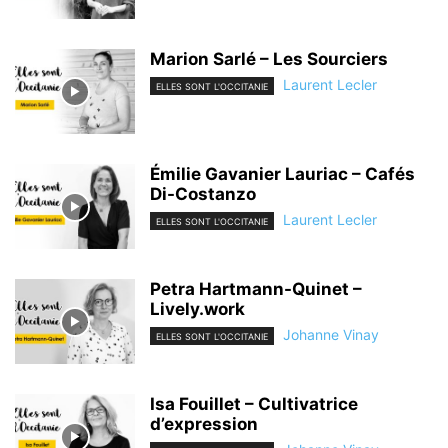
Marion Sarlé – Les Sourciers
Laurent Lecler
ELLES SONT L'OCCITANIE
Émilie Gavanier Lauriac – Cafés
Di-Costanzo
Laurent Lecler
ELLES SONT L'OCCITANIE
Petra Hartmann-Quinet –
Lively.work
Johanne Vinay
ELLES SONT L'OCCITANIE
Isa Fouillet – Cultivatrice
d’expression