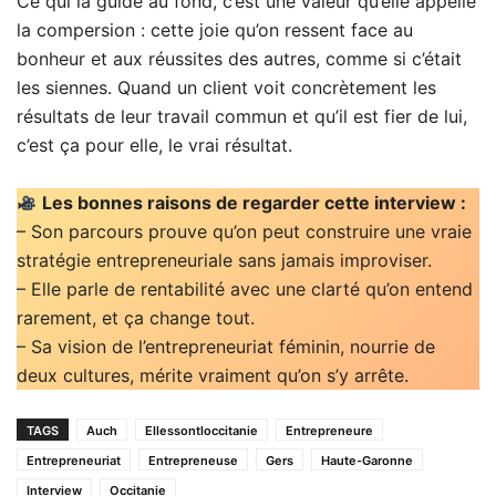
Ce qui la guide au fond, c’est une valeur qu’elle appelle
la compersion : cette joie qu’on ressent face au
bonheur et aux réussites des autres, comme si c’était
les siennes. Quand un client voit concrètement les
résultats de leur travail commun et qu’il est fier de lui,
c’est ça pour elle, le vrai résultat.
Les bonnes raisons de regarder cette interview :
– Son parcours prouve qu’on peut construire une vraie
stratégie entrepreneuriale sans jamais improviser.
– Elle parle de rentabilité avec une clarté qu’on entend
rarement, et ça change tout.
– Sa vision de l’entrepreneuriat féminin, nourrie de
deux cultures, mérite vraiment qu’on s’y arrête.
TAGS
Auch
Ellessontloccitanie
Entrepreneure
Entrepreneuriat
Entrepreneuse
Gers
Haute-Garonne
Interview
Occitanie