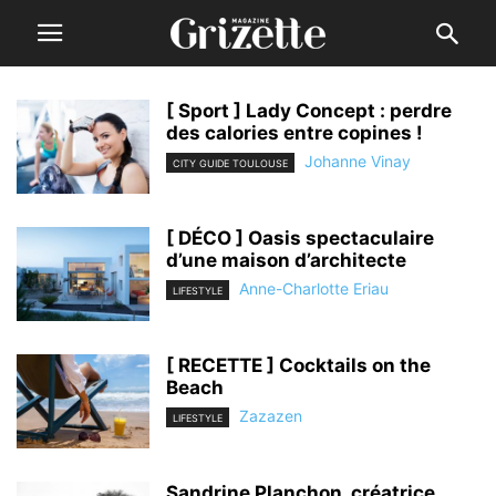
[ Sport ] Lady Concept : perdre
des calories entre copines !
Johanne Vinay
CITY GUIDE TOULOUSE
[ DÉCO ] Oasis spectaculaire
d’une maison d’architecte
Anne-Charlotte Eriau
LIFESTYLE
[ RECETTE ] Cocktails on the
Beach
Zazazen
LIFESTYLE
Sandrine Planchon, créatrice