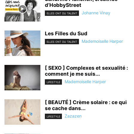
d’HobbyStreet
Johanne Vinay
ELLES ONT DU TALENT
Les Filles du Sud
Mademoiselle Harper
ELLES ONT DU TALENT
[ SEXO ] Complexes et sexualité :
comment je me suis...
Mademoiselle Harper
LIFESTYLE
[ BEAUTÉ ] Crème solaire : ce qui
se cache dans...
Zazazen
LIFESTYLE