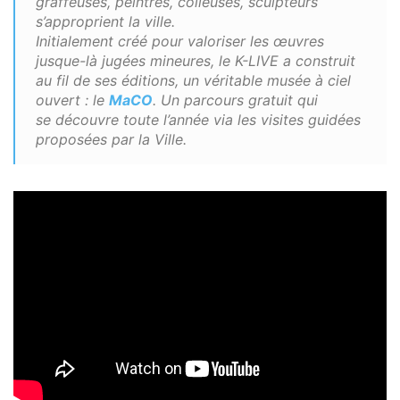
graffeuses, peintres, colleuses, sculpteurs
s’approprient la ville.
Initialement créé pour valoriser les œuvres
jusque-là jugées mineures, le K-LIVE a construit
au fil de ses éditions, un véritable musée à ciel
ouvert : le
MaCO
. Un parcours gratuit qui
se découvre toute l’année via les visites guidées
proposées par la Ville.