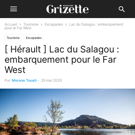
Accueil
Tourisme
Escapades
Lac du Salagou : embarquement
pour le Far West
Tourisme
Escapades
[ Hérault ] Lac du Salagou :
embarquement pour le Far
West
Par
Morane Touati
-
29 mai 2020