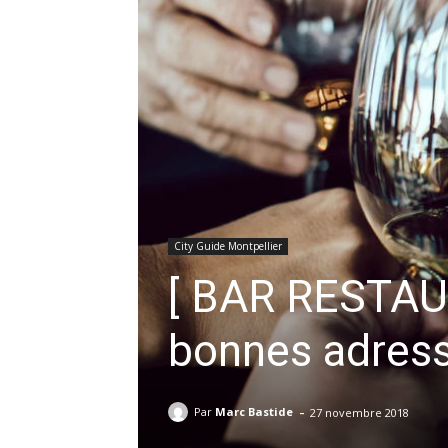
City Guide Montpellier
[ BAR RESTAUR
bonnes adresse
-
Par
Marc Bastide
27 novembre 2018