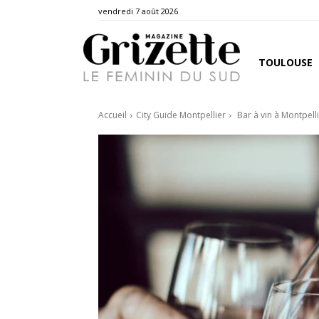
vendredi 7 août 2026
TOULOUSE
Accueil
City Guide Montpellier
Bar à vin à Montpell