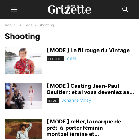
Accueil
Tags
Shooting
Shooting
[ MODE ] Le fil rouge du Vintage
deeL
LIFESTYLE
[ MODE ] Casting Jean-Paul
Gaultier : et si vous deveniez sa...
Johanne Vinay
INFOS
[ MODE ] reHer, la marque de
prêt-à-porter féminin
montpelliéraine et...