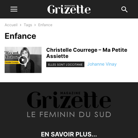
Accueil
Tags
Enfance
Enfance
Christelle Courrege – Ma Petite
Assiette
Johanne Vinay
ELLES SONT L'OCCITANIE
EN SAVOIR PLUS...