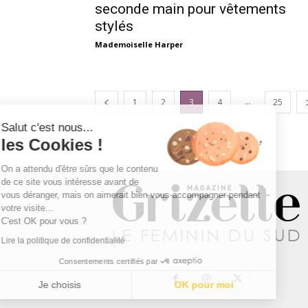
seconde main pour vêtements
stylés
Mademoiselle Harper
...
1
2
3
4
25
Salut c'est nous...
les Cookies !
On a attendu d'être sûrs que le contenu
de ce site vous intéresse avant de
vous déranger, mais on aimerait bien vous accompagner pendant
votre visite...
C'est OK pour vous ?
Lire la politique de confidentialité
Consentements certifiés par
Je choisis
OK pour moi
Axeptio consent
Plateforme de Gestion du Consentement : Personnalisez vos Optio