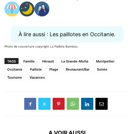
À lire aussi : Les paillotes en Occitanie.
Photo de couverture copyright La Paillote Bambou.
TAGS
Famille
Hérault
La Grande-Motte
Montpellier
Occitanie
Paillote
Plage
Restaurant/Bar
Soirée
Tourisme
Vacances
A VOIR AUSSI