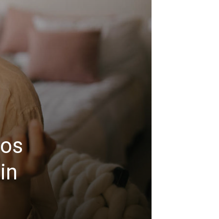
nos
in