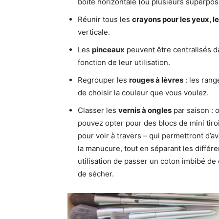
boîte horizontale (ou plusieurs superposée
Réunir tous les
crayons pour les yeux, l
verticale.
Les
pinceaux
peuvent être centralisés da
fonction de leur utilisation.
Regrouper les
rouges à lèvres
: les ran
de choisir la couleur que vous voulez.
Classer les
vernis à ongles
par saison : o
pouvez opter pour des blocs de mini tiroi
pour voir à travers – qui permettront d’
la manucure, tout en séparant les différe
utilisation de passer un coton imbibé de d
de sécher.