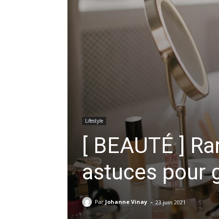
Lifestyle
[ BEAUTÉ ] Ra
astuces pour 
-
Par
Johanne Vinay
23 juin 2021