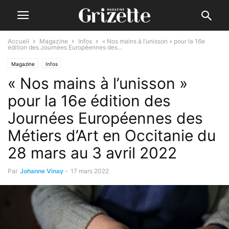
Accueil
Magazine
Infos
« Nos mains à l’unisson » pour la 16e
édition des Journées Européennes des...
Magazine
Infos
« Nos mains à l’unisson »
pour la 16e édition des
Journées Européennes des
Métiers d’Art en Occitanie du
28 mars au 3 avril 2022
Par
Johanne Vinay
-
17 mars 2022