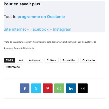
Pour en savoir plus
Tout le
programme en Occitanie
Site internet
–
Facebook
–
Instagram
Photo de couverture copyright Atelier lutherie pôle des Métiers d’Art du Pays Ségali (Sauveterre-de-
Rouergue, Aveyron) ©Christophe.
TAGS
Art
Artisanat
Culture
Exposition
Occitanie
Patrimoine