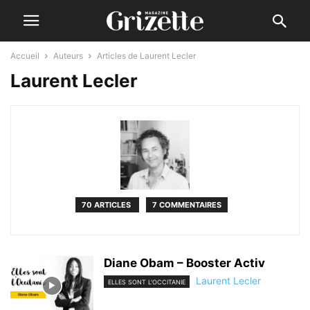
Accueil
Auteurs
Articles de Laurent Lecler
Laurent Lecler
70 ARTICLES
7 COMMENTAIRES
Diane Obam – Booster Activ
Laurent Lecler
ELLES SONT L'OCCITANIE