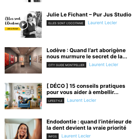
Julie Le Fichant – Pur Jus Studio
Laurent Lecler
ELLES SONT L'OCCITANIE
Lodève : Quand l’art aborigène
nous murmure le secret de la...
Laurent Lecler
CITY GUIDE MONTPELLIER
[ DÉCO ] 15 conseils pratiques
pour vous aider à embellir...
Laurent Lecler
LIFESTYLE
Endodontie : quand l’intérieur de
la dent devient la vraie priorité
Laurent Lecler
INFOS