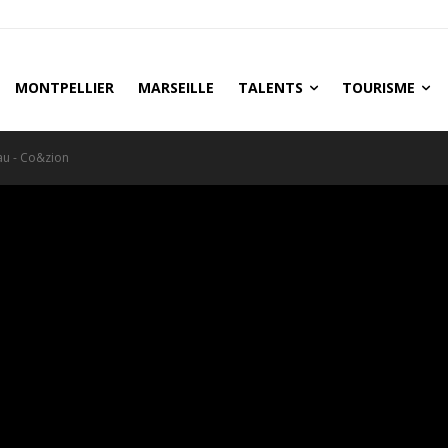
MONTPELLIER
MARSEILLE
TALENTS
TOURISME
au - Co&zion