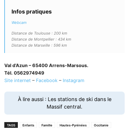
Infos pratiques
Webcam
Distance de Toulouse : 200 km
Distance de Montpellier : 434 km
Distance de Marseille : 596 km
Val d’Azun – 65400 Arrens-Marsous.
Tél. 0562974949
Site internet
–
Facebook
–
Instagram
À lire aussi : Les stations de ski dans le
Massif central.
TAGS
Enfants
Famille
Hautes-Pyrénées
Occitanie