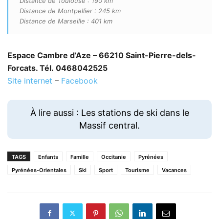
Distance de Toulouse : 190 km
Distance de Montpellier : 245 km
Distance de Marseille : 401 km
Espace Cambre d’Aze – 66210 Saint-Pierre-dels-
Forcats. Tél. 0468042525
Site internet
–
Facebook
À lire aussi : Les stations de ski dans le
Massif central.
TAGS
Enfants
Famille
Occitanie
Pyrénées
Pyrénées-Orientales
Ski
Sport
Tourisme
Vacances