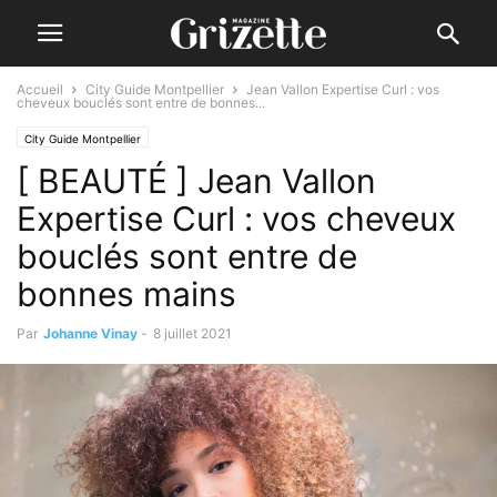
Accueil
City Guide Montpellier
Jean Vallon Expertise Curl : vos
cheveux bouclés sont entre de bonnes...
City Guide Montpellier
[ BEAUTÉ ] Jean Vallon
Expertise Curl : vos cheveux
bouclés sont entre de
bonnes mains
Par
Johanne Vinay
-
8 juillet 2021