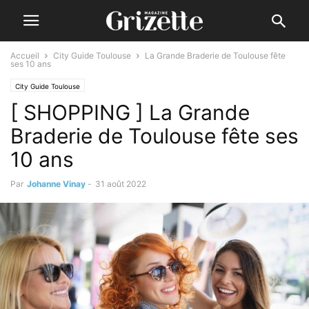
Accueil
City Guide Toulouse
La Grande Braderie de Toulouse fête
ses 10 ans
City Guide Toulouse
[ SHOPPING ] La Grande
Braderie de Toulouse fête ses
10 ans
Par
Johanne Vinay
-
31 août 2022