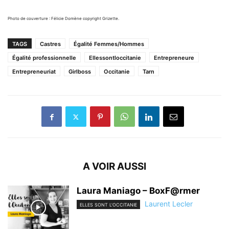
Photo de couverture : Félicie Domène copyright Grizette.
TAGS
Castres
Égalité Femmes/Hommes
Égalité professionnelle
Ellessontloccitanie
Entrepreneure
Entrepreneuriat
Girlboss
Occitanie
Tarn
A VOIR AUSSI
Laura Maniago – BoxF@rmer
Laurent Lecler
ELLES SONT L'OCCITANIE