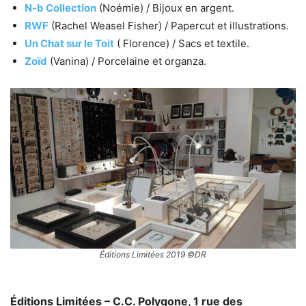
N-b Collection
(Noémie) / Bijoux en argent.
RWF
(Rachel Weasel Fisher) / Papercut et illustrations.
Un Chat sur le Toit
( Florence) / Sacs et textile.
Zoïd
(Vanina) / Porcelaine et organza.
Éditions Limitées 2019 ©DR
Éditions Limitées – C.C. Polygone, 1 rue des