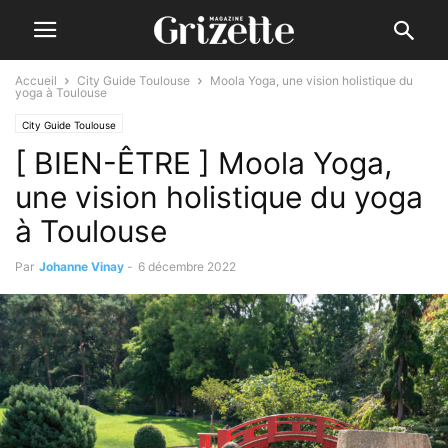
Accueil
City Guide Toulouse
Moola Yoga, une vision holistique du
yoga à Toulouse
City Guide Toulouse
[ BIEN-ÊTRE ] Moola Yoga,
une vision holistique du yoga
à Toulouse
Par
Johanne Vinay
-
6 décembre 2022