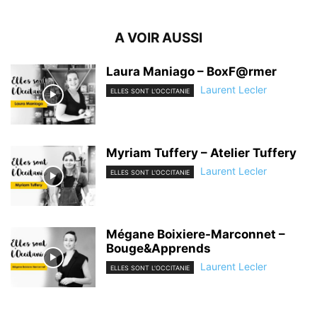
A VOIR AUSSI
Laura Maniago – BoxF@rmer
Laurent Lecler
ELLES SONT L'OCCITANIE
Myriam Tuffery – Atelier Tuffery
Laurent Lecler
ELLES SONT L'OCCITANIE
Mégane Boixiere-Marconnet –
Bouge&Apprends
Laurent Lecler
ELLES SONT L'OCCITANIE